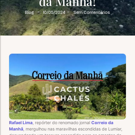
da Manhã!
-
-
Blog
10/05/2024
Sem Comentários
Rafael Lima
, repórter do renomado jornal
Correio da
Manhã
, mergulhou nas maravilhas escondidas de Lumiar,