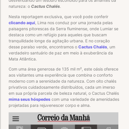
desvendando um tesouro escondido para os amantes da
natureza: o
Cactus Chalés
.
Nesta reportagem exclusiva, que você pode conferir
clicando aqui
, Lima nos conduz por uma jornada pelas
paisagens pitorescas da Serra fluminense, onde Lumiar se
destaca como um refúgio para aqueles que buscam
tranquilidade longe da agitação urbana. E no coração
desse paraíso verde, encontramos o
Cactus Chalés
, um
verdadeiro santuário de paz em meio à exuberância da
Mata Atlântica.
Com uma área generosa de 135 mil m², este oásis oferece
aos visitantes uma experiência que combina o conforto
moderno com a serenidade da natureza. Com oito chalés
privativos cuidadosamente distribuídos, cada um imerso
em sua própria parcela de beleza natural, o Cactus Chalés
mima seus hóspedes
com uma variedade de amenidades
projetadas para rejuvenescer corpo e alma.