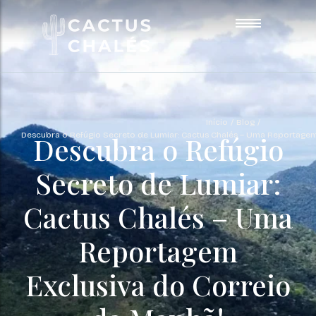
Cabana do Lago
Chalé 00
Início
/
Blog
/
Chalé 01
Descubra o Refúgio Secreto de Lumiar: Cactus Chalés – Uma Reportagem
Descubra o Refúgio
Chalé 02
Chalé 03
Secreto de Lumiar:
Chalé 04
Chalé 05
Cactus Chalés – Uma
Chalé 06
Reportagem
Chalé 07
Blog
Exclusiva do Correio
Contato